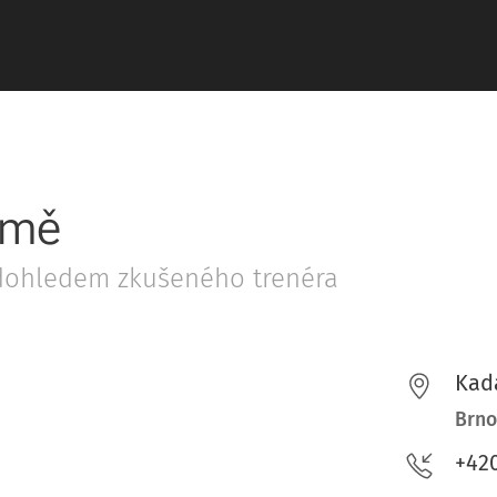
aňka
 mě
d dohledem zkušeného trenéra
Kad
Brno
+420