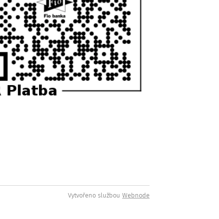
Vytvořeno službou
Webnode