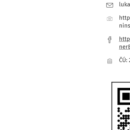
luk
htt
nin
htt
ner
ČÚ: 