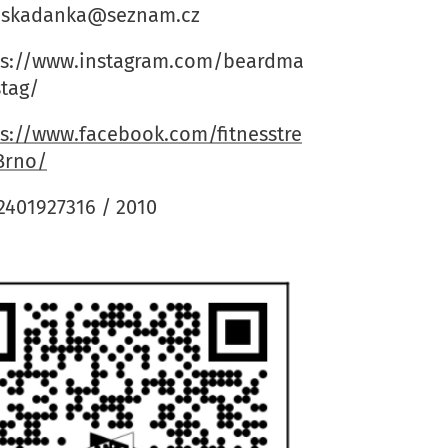
askadanka@seznam.cz
ps://www.instagram.com/beardma
stag/
ps://www.facebook.com/fitnesstre
Brno/
2401927316 / 2010