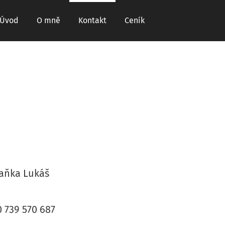
Úvod
O mně
Kontakt
Ceník
aňka Lukáš
 739 570 687